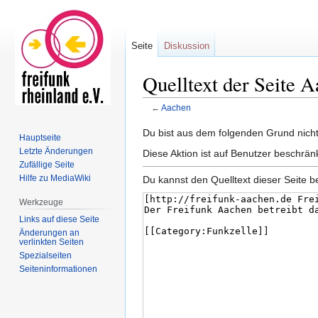
Seite
Diskussion
Quelltext der Seite 
←
Aachen
Zur
Zur
Du bist aus dem folgenden Grund nicht 
Hauptseite
Navigation
Suche
Letzte Änderungen
Diese Aktion ist auf Benutzer beschrän
springen
springen
Zufällige Seite
Hilfe zu MediaWiki
Du kannst den Quelltext dieser Seite b
Werkzeuge
Links auf diese Seite
Änderungen an
verlinkten Seiten
Spezialseiten
Seiten­informationen