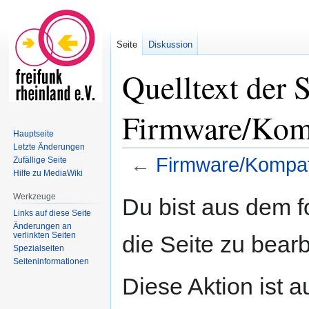
Seite
Diskussion
Quelltext der S
Firmware/Komp
Hauptseite
Letzte Änderungen
←
Firmware/Kompatib
Zufällige Seite
Hilfe zu MediaWiki
Zur
Zur
Werkzeuge
Du bist aus dem f
Navigation
Suche
Links auf diese Seite
springen
springen
Änderungen an
verlinkten Seiten
die Seite zu bearb
Spezialseiten
Seiten­informationen
Diese Aktion ist a