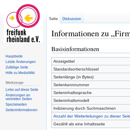
Seite
Diskussion
Informationen zu „Firm
Basisinformationen
Zur
Zur
Navigation
Suche
Hauptseite
springen
springen
Anzeigetitel
Letzte Änderungen
Zufällige Seite
Standardsortierschlüssel
Hilfe zu MediaWiki
Seitenlänge (in Bytes)
Werkzeuge
Seitenkennnummer
Links auf diese Seite
Seiteninhaltssprache
Änderungen an
verlinkten Seiten
Seiteninhaltsmodell
Spezialseiten
Indizierung durch Suchmaschinen
Seiten­informationen
Anzahl der Weiterleitungen zu dieser Seit
Gezählt als eine Inhaltsseite