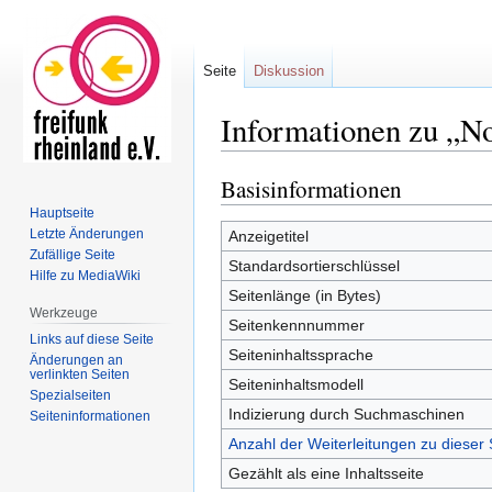
Seite
Diskussion
Informationen zu „N
Basisinformationen
Zur
Zur
Navigation
Suche
Hauptseite
springen
springen
Letzte Änderungen
Anzeigetitel
Zufällige Seite
Standardsortierschlüssel
Hilfe zu MediaWiki
Seitenlänge (in Bytes)
Werkzeuge
Seitenkennnummer
Links auf diese Seite
Seiteninhaltssprache
Änderungen an
verlinkten Seiten
Seiteninhaltsmodell
Spezialseiten
Indizierung durch Suchmaschinen
Seiten­informationen
Anzahl der Weiterleitungen zu dieser 
Gezählt als eine Inhaltsseite