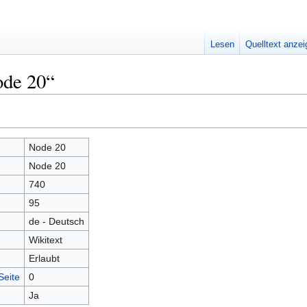
Lesen
Quelltext anze
ode 20“
Node 20
Node 20
740
95
de - Deutsch
Wikitext
Erlaubt
Seite
0
Ja