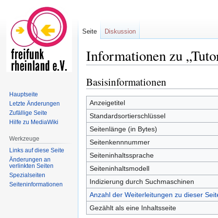
Seite
Diskussion
Informationen zu „Tuto
Basisinformationen
Zur
Zur
Navigation
Suche
Hauptseite
springen
springen
Anzeigetitel
Letzte Änderungen
Zufällige Seite
Standardsortierschlüssel
Hilfe zu MediaWiki
Seitenlänge (in Bytes)
Werkzeuge
Seitenkennnummer
Links auf diese Seite
Seiteninhaltssprache
Änderungen an
verlinkten Seiten
Seiteninhaltsmodell
Spezialseiten
Indizierung durch Suchmaschinen
Seiten­informationen
Anzahl der Weiterleitungen zu dieser Seit
Gezählt als eine Inhaltsseite