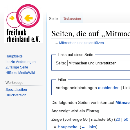
Seite
Diskussion
Seiten, die auf „Mitma
←
Mitmachen und unterstützen
Zur
Zur
Links auf diese Seite
Hauptseite
Navigation
Suche
Letzte Änderungen
Seite:
springen
springen
Zufällige Seite
Hilfe zu MediaWiki
Filter
Werkzeuge
Vorlageneinbindungen
ausblenden
| Lin
Spezialseiten
Druckversion
Die folgenden Seiten verlinken auf
Mitmac
Angezeigt wird ein Eintrag.
Zeige (vorherige 50 | nächste 50) (
20
|
50
Hauptseite
‎
(
← Links
)