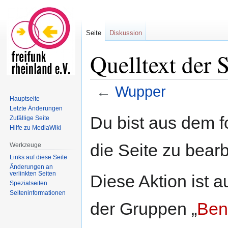
Seite
Diskussion
Quelltext der 
←
Wupper
Hauptseite
Letzte Änderungen
Zur
Zur
Du bist aus dem f
Zufällige Seite
Navigation
Suche
Hilfe zu MediaWiki
springen
springen
die Seite zu bearb
Werkzeuge
Links auf diese Seite
Änderungen an
verlinkten Seiten
Diese Aktion ist a
Spezialseiten
Seiten­informationen
der Gruppen „
Ben