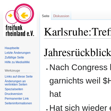
Seite
Diskussion
Karlsruhe:Tre
Jahresrückblic
Zur
Zur
Hauptseite
Navigation
Suche
Letzte Änderungen
Zufällige Seite
springen
springen
Hilfe zu MediaWiki
Nach Congress h
Werkzeuge
Links auf diese Seite
garnichts weil 
Änderungen an
verlinkten Seiten
Spezialseiten
hat
Druckversion
Permanenter Link
Seiten­informationen
Hat sich wieder 