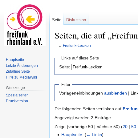
Seite
Diskussion
Seiten, die auf „Freifu
←
Freifunk-Lexikon
Zur
Zur
Links auf diese Seite
Hauptseite
Navigation
Suche
Letzte Änderungen
Seite:
springen
springen
Zufällige Seite
Hilfe zu MediaWiki
Filter
Werkzeuge
Vorlageneinbindungen
ausblenden
| Lin
Spezialseiten
Druckversion
Die folgenden Seiten verlinken auf
Freifu
Angezeigt werden 2 Einträge.
Zeige (vorherige 50 | nächste 50) (
20
|
50
Hauptseite
‎
(
← Links
)