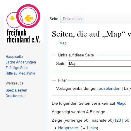
Seite
Diskussion
Seiten, die auf „Map“ v
←
Map
Zur
Zur
Links auf diese Seite
Hauptseite
Navigation
Suche
Letzte Änderungen
Seite:
springen
springen
Zufällige Seite
Hilfe zu MediaWiki
Filter
Werkzeuge
Vorlageneinbindungen
ausblenden
| Lin
Spezialseiten
Druckversion
Die folgenden Seiten verlinken auf
Map
:
Angezeigt werden 4 Einträge.
Zeige (vorherige 50 | nächste 50) (
20
|
50
Hauptseite
‎
(
← Links
)